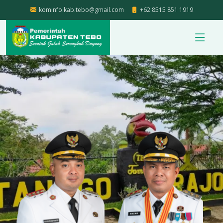
kominfo.kab.tebo@gmail.com
+62 8515 851 1919