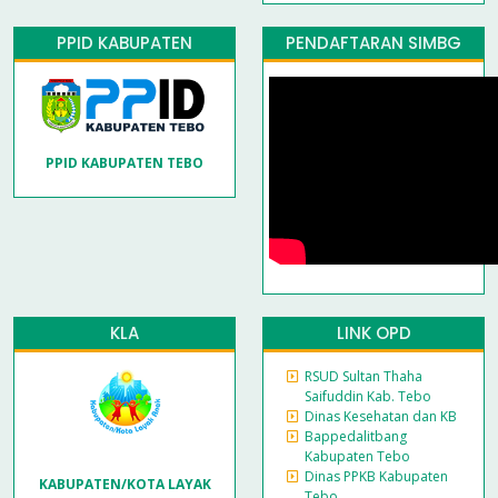
PPID KABUPATEN
PENDAFTARAN SIMBG
PPID KABUPATEN TEBO
KLA
LINK OPD
RSUD Sultan Thaha
Saifuddin Kab. Tebo
Dinas Kesehatan dan KB
Bappedalitbang
Kabupaten Tebo
Dinas PPKB Kabupaten
KABUPATEN/KOTA LAYAK
Tebo