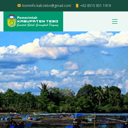
kominfo.kab.tebo@gmail.com
+62 8515 851 1919