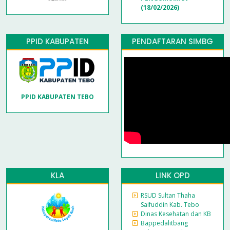
(18/02/2026)
PPID KABUPATEN
PENDAFTARAN SIMBG
PPID KABUPATEN TEBO
KLA
LINK OPD
RSUD Sultan Thaha
Saifuddin Kab. Tebo
Dinas Kesehatan dan KB
Bappedalitbang