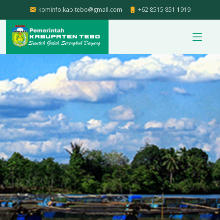
kominfo.kab.tebo@gmail.com
+62 8515 851 1919