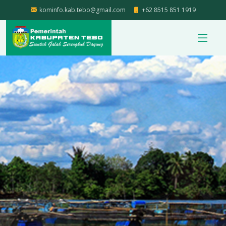
kominfo.kab.tebo@gmail.com
+62 8515 851 1919