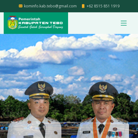
kominfo.kab.tebo@gmail.com
+62 8515 851 1919