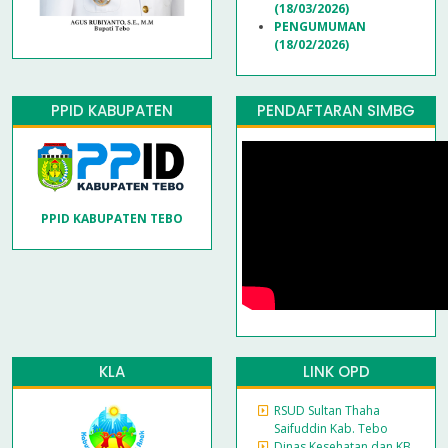
(18/03/2026)
PENGUMUMAN
(18/02/2026)
PPID KABUPATEN
PENDAFTARAN SIMBG
PPID KABUPATEN TEBO
KLA
LINK OPD
RSUD Sultan Thaha
Saifuddin Kab. Tebo
Dinas Kesehatan dan KB