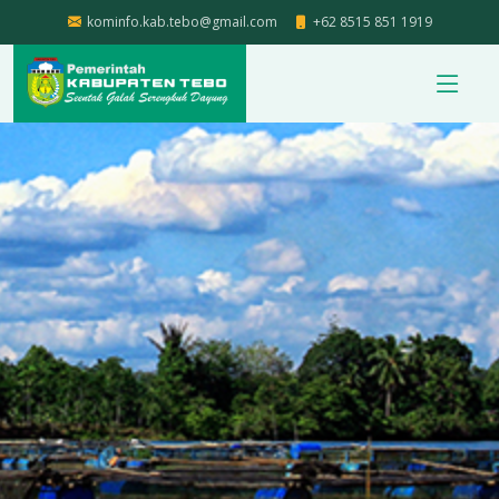
kominfo.kab.tebo@gmail.com
+62 8515 851 1919