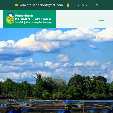
kominfo.kab.tebo@gmail.com
+62 8515 851 1919