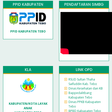
PPID KABUPATEN
PENDAFTARAN SIMBG
PPID KABUPATEN TEBO
KLA
LINK OPD
RSUD Sultan Thaha
Saifuddin Kab. Tebo
Dinas Kesehatan dan KB
Bappedalitbang
Kabupaten Tebo
Dinas PPKB Kabupaten
KABUPATEN/KOTA LAYAK
Tebo
ANAK
BPBD Kabupaten Tebo