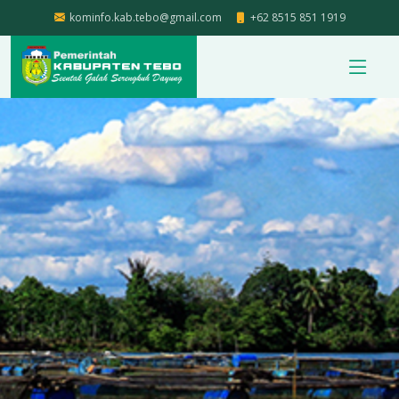
kominfo.kab.tebo@gmail.com
+62 8515 851 1919