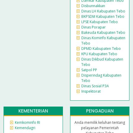
Damkar Kabupaten Tebo
Disbunnakkan
Dinas LH Kabupaten Tebo
BKPSDM Kabupaten Tebo
LPSE Kabupaten Tebo
Dinas Porapar
Bakeuda Kabupaten Tebo
Dinas Kominfo Kabupaten
Tebo
DPMD Kabupaten Tebo
KPU Kabupaten Tebo
Dinas Dikbud Kabupaten
Tebo
Satpol PP
Disperindag Kabupaten
Tebo
Dinas Sosial P3A
Inspektorat
KEMENTERIAN
PENGADUAN
Kemkominfo RI
Anda memilik keluhan tentang
Kemendagri
pelayanan Pemerintah