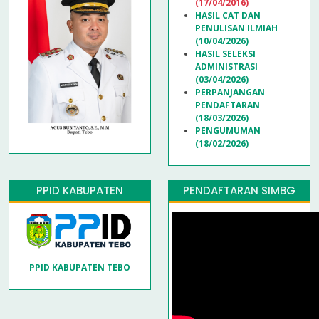
(17/04/2016)
HASIL CAT DAN
PENULISAN ILMIAH
(10/04/2026)
HASIL SELEKSI
ADMINISTRASI
(03/04/2026)
PERPANJANGAN
PENDAFTARAN
(18/03/2026)
PENGUMUMAN
(18/02/2026)
PPID KABUPATEN
PENDAFTARAN SIMBG
PPID KABUPATEN TEBO