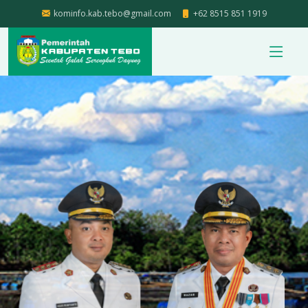
kominfo.kab.tebo@gmail.com
+62 8515 851 1919