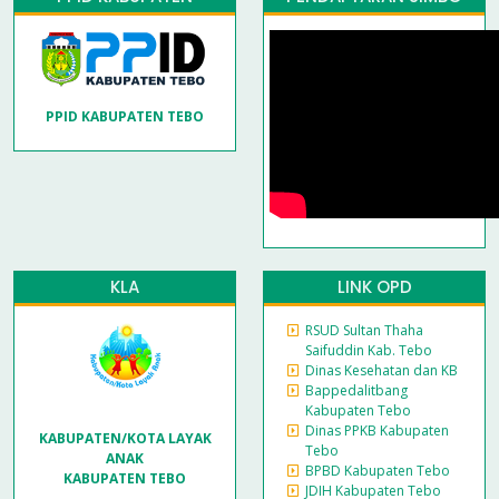
PPID KABUPATEN TEBO
KLA
LINK OPD
RSUD Sultan Thaha
Saifuddin Kab. Tebo
Dinas Kesehatan dan KB
Bappedalitbang
Kabupaten Tebo
Dinas PPKB Kabupaten
KABUPATEN/KOTA LAYAK
Tebo
ANAK
BPBD Kabupaten Tebo
KABUPATEN TEBO
JDIH Kabupaten Tebo