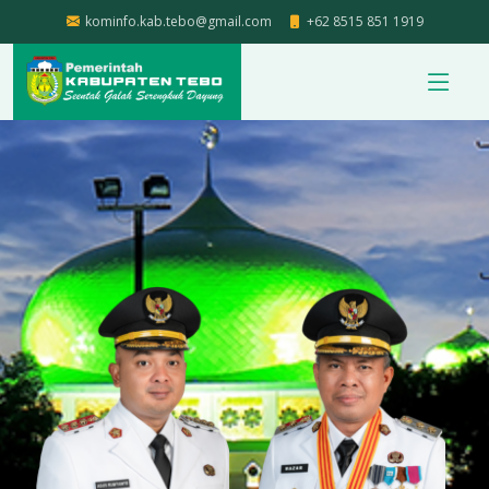
kominfo.kab.tebo@gmail.com
+62 8515 851 1919