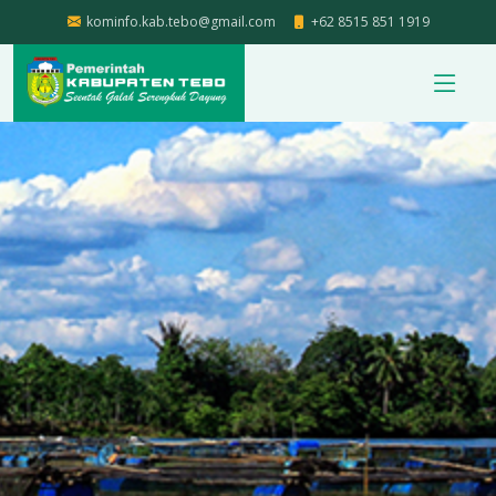
kominfo.kab.tebo@gmail.com
+62 8515 851 1919