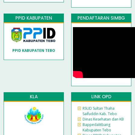
PPID KABUPATEN
PENDAFTARAN SIMBG
PPID KABUPATEN TEBO
KLA
LINK OPD
RSUD Sultan Thaha
Saifuddin Kab. Tebo
Dinas Kesehatan dan KB
Bappedalitbang
Kabupaten Tebo