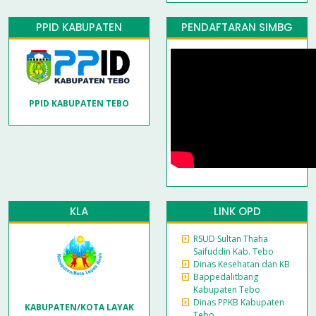
PPID KABUPATEN
PENDAFTARAN SIMBG
PPID KABUPATEN TEBO
KLA
LINK OPD
RSUD Sultan Thaha
Saifuddin Kab. Tebo
Dinas Kesehatan dan KB
Bappedalitbang
Kabupaten Tebo
Dinas PPKB Kabupaten
KABUPATEN/KOTA LAYAK
Tebo