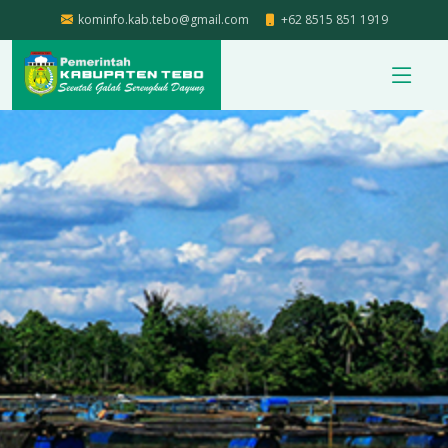
kominfo.kab.tebo@gmail.com
+62 8515 851 1919