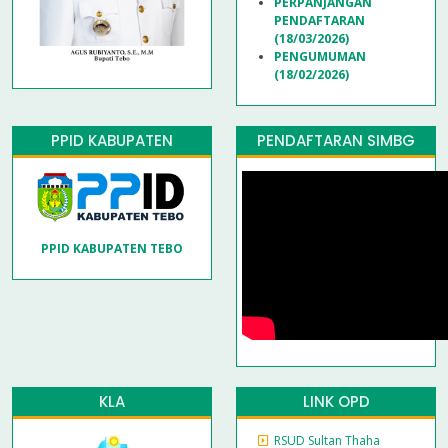
PERPANJANGAN
PENDAFTARAN
(18/03/2026)
PENGUMUMAN
(18/02/2026)
PPID KABUPATEN
PENDAFTARAN SIMBG
PPID KABUPATEN TEBO
KLA
LINK OPD
RSUD Sultan Thaha