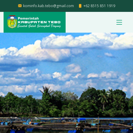
kominfo.kab.tebo@gmail.com
+62 8515 851 1919