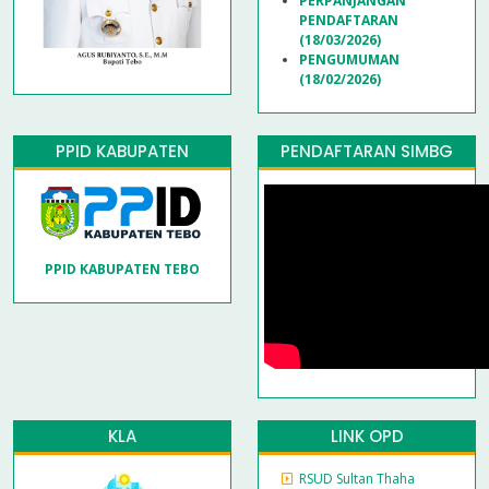
PERPANJANGAN
PENDAFTARAN
(18/03/2026)
PENGUMUMAN
(18/02/2026)
PPID KABUPATEN
PENDAFTARAN SIMBG
PPID KABUPATEN TEBO
KLA
LINK OPD
RSUD Sultan Thaha