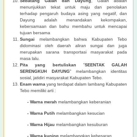
Sebatang Galah dan Dayung
, Galah adalah
menunjukkan tekat untuk maju dan penolakan
terhadap pengaruh budaya asing yang negatif, dan
Dayung adalah menandakan kekompakan,
kebersamaan dan bahu membahu untuk mencapai
tujuan bersama
Sungai
melambangkan bahwa Kabupaten Tebo
didominasi oleh daerah aliran sungai dan juga
merupakan sarana transportasi masyarakat pada
masa lalu.
Pita yang bertuliskan
"
SEENTAK GALAH
SERENGKUH DAYUNG
" melambangkan identitas
sosial, jatidiri masyarakat Kabupaten Tebo.
Enam warna
yang terdapat dalam lambang Kabupaten
Tebo memiliki arti :
- Warna merah
melambangkan keberanian
- Warna Putih
melambangkan kesucian
- Warna Hijau
melambangkan kesuburan
- Warna kuning
melambangkan kebesaran