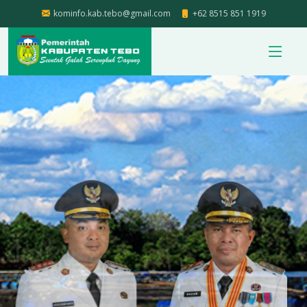
kominfo.kab.tebo@gmail.com
+62 8515 851 1919