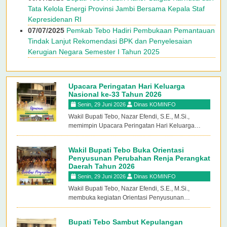
Tata Kelola Energi Provinsi Jambi Bersama Kepala Staf
Kepresidenan RI
07/07/2025
Pemkab Tebo Hadiri Pembukaan Pemantauan
Tindak Lanjut Rekomendasi BPK dan Penyelesaian
Kerugian Negara Semester I Tahun 2025
Upacara Peringatan Hari Keluarga
Nasional ke-33 Tahun 2026
Senin, 29 Juni 2026
Dinas KOMINFO
Wakil Bupati Tebo, Nazar Efendi, S.E., M.Si.,
memimpin Upacara Peringatan Hari Keluarga
Nasional (Harganas) ke-33 Tahun 2026 yang
dilaksanakan pada Senin, 29 Juni 2026 di
Wakil Bupati Tebo Buka Orientasi
Lapangan Kantor Bupati Tebo. Upacara diikuti
Penyusunan Perubahan Renja Perangkat
oleh jajaran ASN, instansi terkait, serta berbagai
Daerah Tahun 2026
unsur masyarakat sebagai bentuk komitmen
Senin, 29 Juni 2026
Dinas KOMINFO
bersama dalam memperkuat peran keluarga
Wakil Bupati Tebo, Nazar Efendi, S.E., M.Si.,
sebagai fondasi utama pembangunan bangsa.
membuka kegiatan Orientasi Penyusunan
Perubahan Rencana Kerja (Renja) Perangkat
Daerah Kabupaten Tebo Tahun 2026 yang
Bupati Tebo Sambut Kepulangan
dilaksanakan pada Senin, 29 Juni 2026 di Aula