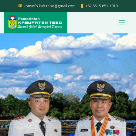
kominfo.kab.tebo@gmail.com
+62 8515 851 1919