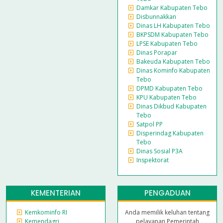
Damkar Kabupaten Tebo
Disbunnakkan
Dinas LH Kabupaten Tebo
BKPSDM Kabupaten Tebo
LPSE Kabupaten Tebo
Dinas Porapar
Bakeuda Kabupaten Tebo
Dinas Kominfo Kabupaten
Tebo
DPMD Kabupaten Tebo
KPU Kabupaten Tebo
Dinas Dikbud Kabupaten
Tebo
Satpol PP
Disperindag Kabupaten
Tebo
Dinas Sosial P3A
Inspektorat
KEMENTERIAN
PENGADUAN
Kemkominfo RI
Anda memilik keluhan tentang
Kemendagri
pelayanan Pemerintah