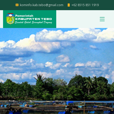
kominfo.kab.tebo@gmail.com
+62 8515 851 1919