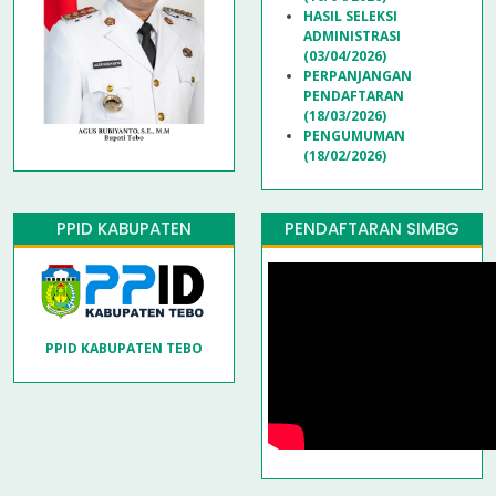
HASIL SELEKSI
ADMINISTRASI
(03/04/2026)
PERPANJANGAN
PENDAFTARAN
(18/03/2026)
PENGUMUMAN
(18/02/2026)
PPID KABUPATEN
PENDAFTARAN SIMBG
PPID KABUPATEN TEBO