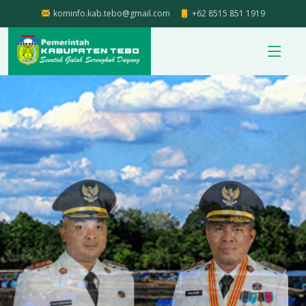
kominfo.kab.tebo@gmail.com
+62 8515 851 1919