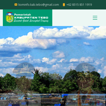
kominfo.kab.tebo@gmail.com
+62 8515 851 1919