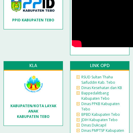
PPID KABUPATEN TEBO
KLA
LINK OPD
RSUD Sultan Thaha
Saifuddin Kab. Tebo
Dinas Kesehatan dan KB
Bappedalitbang
Kabupaten Tebo
Dinas PPKB Kabupaten
KABUPATEN/KOTA LAYAK
Tebo
ANAK
BPBD Kabupaten Tebo
KABUPATEN TEBO
JDIH Kabupaten Tebo
Dinas Dukcapil
Dinas PMPTSP Kabupaten